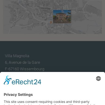
Villa Magnolia
6, Avenue de la Gare
F-67160 Wissembourg
TEL
+33 7 57 85 18 20
contact@villamagnolia-wissembourg.com